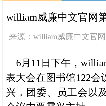
william威廉中文
来源：william威廉中文官网
6月11日下午，wil
表大会在图书馆122
兴，团委、员工会以