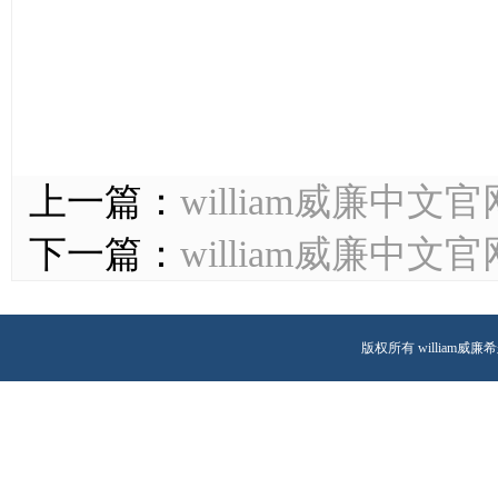
上一篇：
william威廉中
下一篇：
william威廉中
版权所有 william威